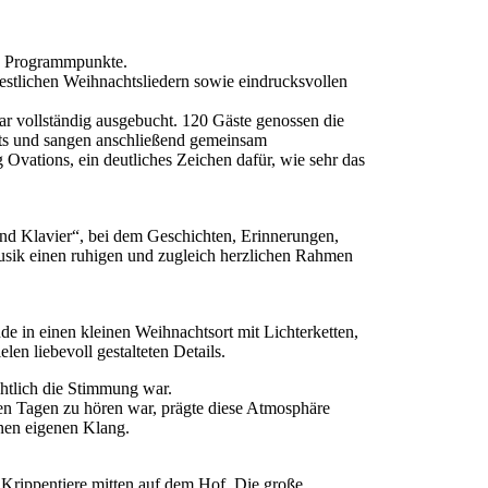
en Programmpunkte.
stlichen Weihnachtsliedern sowie eindrucksvollen
r vollständig ausgebucht. 120 Gäste genossen die
ts und sangen anschließend gemeinsam
Ovations, ein deutliches Zeichen dafür, wie sehr das
nd Klavier“, bei dem Geschichten, Erinnerungen,
musik einen ruhigen und zugleich herzlichen Rahmen
 in einen kleinen Weihnachtsort mit Lichterketten,
n liebevoll gestalteten Details.
htlich die Stimmung war.
den Tagen zu hören war, prägte diese Atmosphäre
en eigenen Klang.
 Krippentiere mitten auf dem Hof. Die große,